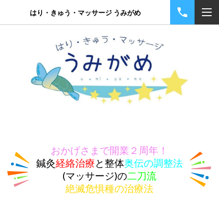
はり・きゅう・マッサージ うみがめ
おかげさまで開業２周年！
鍼灸
経絡治療
と整体
奥伝の調整法
(マッサージ)の
二刀流
絶滅危惧種の治療法