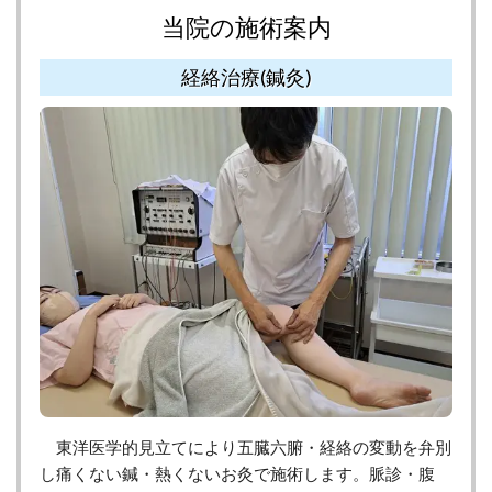
当院の施術案内
経絡治療(鍼灸)
東洋医学的見立てにより五臓六腑・経絡の変動を弁別
し痛くない鍼・熱くないお灸で施術します。脈診・腹