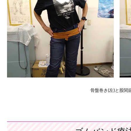
骨盤巻き(左)と股関節巻き(
ゴムバンド療