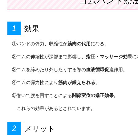
効果
①バンドの弾力、収縮性が
筋肉の代用
になる。
②ゴムの伸縮性が深部まで影響し、
指圧・マッサージ効果
に
③ゴムを締めたり外したりする際の
血液循環促進
作用。
④ゴムの弾力性により
筋肉が鍛えられる
。
⑤巻いて腰を回すことによる
関節変位の矯正効果
。
これらの効果があるとされています。
メリット