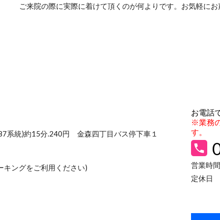
ご来院の際に実際に着けて頂くのが何よりです。お気軽にお
お電話
※業務
す。
,87系統)約15分.240円 金森四丁目バス停下車１
営業時間：
ーキングをご利用ください)
定休日
(予約